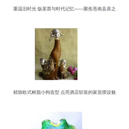
重温旧时光 饭菜票与时代记忆——聚焦苍南县喜之
美工艺品的发展创新
精致欧式树脂小狗造型 点亮酒店软装的家居摆设魅
力