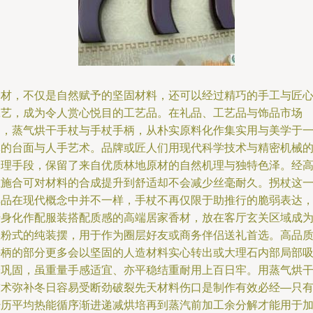
木材，不仅是自然赋予的坚固材料，还可以经过精巧的手工与匠
工艺，成为令人赏心悦目的工艺品。在礼品、工艺品与饰品市场
中，蒸气烘干手杖与手杖手柄，从朴实原料化作集实用与美学于
体的台面与人手艺术。品牌或匠人们用现代科学技术与精密机械
处理手段，保留了来自优质林地原材的自然机理与独特色泽。经
温施合可对材料的合成提升到舒适却不会减少丝毫耐久。拐杖这
单品在现代概念中并不一样，手杖不再仅限于助推行的脆弱表达
转身化作配服装搭配质感的高端居家香材，放在客厅玄关区域成
吸粉式的纯装摆，用于作为圈层好友或商务伴侣送礼首选。高品
手柄的部分更多会以坚固的人造材料实心转出或大理石内部局部
栓巩固，虽重量手感适宜、亦平稳结重耐用上百日牢。用蒸气烘
技术弥补冬日容易受断劲破裂先天材料伤口是制作有效必经—只
经历平均热能循序渐进递减烘培再到蒸汽前加工余分解才能用于